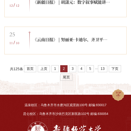
《新疆日报》 | 胡潇元：数字叙事赋能讲好中华民族共同体故事
/
12
12
25
《云南日报》 | 努丽亚·卡迪尔、齐卫平：民族团结是我国各族人民的生命线
/
11
10
...
首页
上页
1
2
3
4
5
13
下页
共125条
尾页
温泉校区：乌鲁木齐市水磨沟区观景路100号 邮编:830017
昆仑校区：乌鲁木齐市沙依巴克区新医路102号 邮编:830054