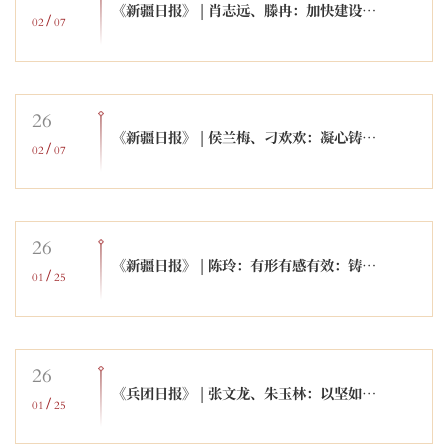
《新疆日报》 | 肖志远、滕冉：加快建设互嵌式社区环境
/
02
07
26
《新疆日报》 | 侯兰梅、刁欢欢：凝心铸魂推进中国式现代化新疆实践
/
02
07
26
《新疆日报》 | 陈玲：有形有感有效：铸牢中华民族共同体意识的方法论
/
01
25
26
《兵团日报》 | 张文龙、朱玉林：以坚如磐石的战略定力谱写中国式现代化新疆篇章
/
01
25