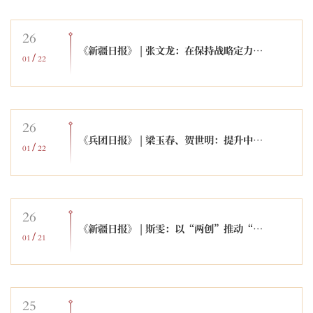
26
《新疆日报》 | 张文龙：在保持战略定力中走好新的赶考之路
/
01
22
26
《兵团日报》 | 梁玉春、贺世明：提升中华文明国际传播力影响力
/
01
22
26
《新疆日报》 | 斯雯：以“两创”推动“大思政课”提质增效
/
01
21
25