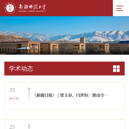
学术动态
25
《新疆日报》 | 梁玉春、闫世恒：推动全民阅读的科学指引
/
09
05
25