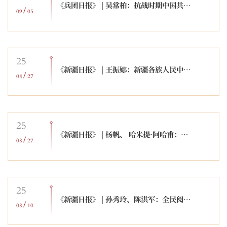
《兵团日报》 | 吴常柏：抗战时期中国共产党人在新疆的贡献
/
09
05
25
《新疆日报》 | 王振娜：新疆各族人民中华民族共同体意识的空前增强
/
08
27
25
《新疆日报》 | 杨帆、 哈米提·阿哈甫：科技赋能全民阅读高质量发展
/
08
27
25
《新疆日报》 | 孙秀玲、陈洪军：全民阅读助力文化润疆的价值与路径
/
08
10