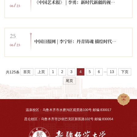
《中国艺术报》 | 李勇：新时代新疆的视觉表达——第五届新疆油画作品展述评
/
06
23
25
中国日报网 | 李宁轩：丹青铸魂 描绘时代华章：第三届新疆文化艺术节美术系列展览·第五届新疆油画展
/
06
23
...
首页
上页
1
2
3
4
5
6
13
下页
共125条
尾页
温泉校区：乌鲁木齐市水磨沟区观景路100号 邮编:830017
昆仑校区：乌鲁木齐市沙依巴克区新医路102号 邮编:830054