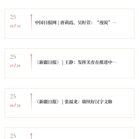
25
中国日报网 | 唐莉霞、吴籽萱：“漫说”廉政“画扬”正气——评第二届“清风扬正气 廉洁守初心”全国漫画作品展
/
08
10
25
《新疆日报》 | 王静：发挥美育在推进中华民族共同体建设中的作用
/
07
28
25
《新疆日报》 | 张福龙：赓续好汉字文脉
/
06
28
25