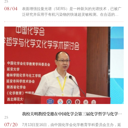
25
08
04
/
表面增强拉曼光谱（SERS）是一种新兴的光谱技术，已被广
泛研究并应用于有机污染物的快速超灵敏检测。在合适的
SERS基底作用下，可检测低至单分子浓度。然而，由于
SERS基底难以从复杂食品样品基质中分离回收，通常只能使
用一次，这导致检测成本高昂、环境污染严重且商业化应用受
限。因此，开发可循环利用的多功能复合SERS基底具有重要
意义。近期，我校关明教授团队创新性地设计了一种自富集与
自清洁的磁性纳米多孔碳基可回收SERS基底Co/...
我校关明教授受邀在中国化学会第三届化学哲学与化学文化学学术研讨会作主题报告
25
07
20
/
7月13日至16日，由中国化学会化学教育学科委员会主办，延