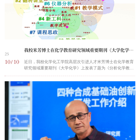
我校米芳博士在化学教育研究领域重要期刊《大学化学》发表教研论文
25
10
10
/
近日，我校化学化工学院高层次引进人才米芳博士在化学教育
研究领域重要期刊《大学化学》上发表了题为《分析化学教学
模式研究动态演进与发展趋势的可视化分析》的研究论文，该
成果系自治区天山英才关明名师工作室教学团队的最新研究成
果，也是全国首个“化学专业西行项目”启动以来的首篇成果，
名师工作室和项目负责人关明教授为通讯作者。研究基于
CiteSpace 6.3 R1文献计量工具，系统分析了2015年至2025年
间中国知网数据库中397篇与分析化学教学模式改革相关的文
献，...