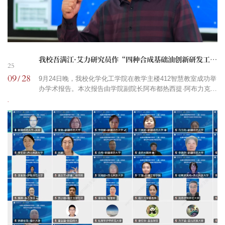
我校吾满江·艾力研究员作“四种合成基础油创新研发工作介绍”学术报告
25
09
28
/
9月24日晚，我校化学化工学院在教学主楼412智慧教室成功举
办学术报告。本次报告由学院副院长阿布都热西提·阿布力克木
教授主持，吾满江·艾力研究员担任主讲人，学院部分师生参与
交流。吾满江·艾力研究员作学术报告吾满江·艾力研究员在报
告中系统梳理了基础油的五大分类（I-V类），指出我国高品质
润滑油发展长期受制于C10烯烃进口与茂金属催化剂技术壁
垒。同时，他提到克拉玛依地区虽富含环烷基矿物油，具备资
源充足的优势，但也存在粘度指数低、...