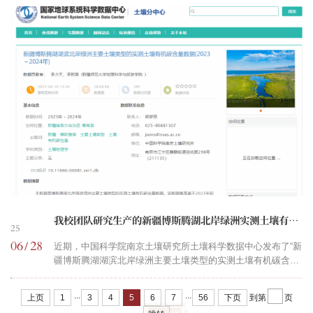
Dimensional TMD Heterostructures for Enhanced
Photocatalytic and Optoelectronic Performance”的学术论文。
王晓宁为第一作者，中国科学技术大学胡伟教授为通讯作者，
新疆师范大学为第一完成单位。在太阳能转化、光催化制氢和
光电传感等新兴能源与电子技术领域，...
我校团队研究生产的新疆博斯腾湖北岸绿洲实测土壤有机碳含量数据集(2023～2024年)发布
25
06
28
/
近期，中国科学院南京土壤研究所土壤科学数据中心发布了“新
疆博斯腾湖湖滨北岸绿洲主要土壤类型的实测土壤有机碳含量
数据(2023～2024年)”和“新疆博斯腾湖北岸绿洲不同土地利用
类型的实测土壤有机碳含量数据(2023～2024年)”。该系列数据
...
...
上页
1
3
4
5
6
7
56
下页
到第
页
集由我校李新国教授团队研究生产，经由南京师范大学长三角