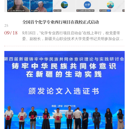
全国首个化学专业西行项目在我校正式启动
25
09
18
/
9月16日，“化学专业西行项目启动会”在线上举行，校党委常
委、副校长，新疆天山职业技术大学党委书记关明参加会议，
北京师范大学、陕西师范大学、新疆师范大学、青海师范大学
等疆内外10所高校的化学学科专家、骨干教师及智慧树网相关
人员40余人参会。会议现场会上，智慧树网副总裁王健代表东
西部高校课程共享联盟西行办对专业西行的背景意义作了说
明。关明作为项目负责人解读了化学专业西行项目的年度工作
计划，强调该项目定位为教研西行项目的延伸与拓展，...