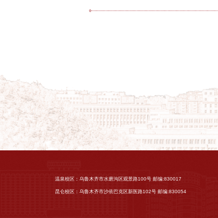
温泉校区：乌鲁木齐市水磨沟区观景路100号 邮编:830017
昆仑校区：乌鲁木齐市沙依巴克区新医路102号 邮编:830054