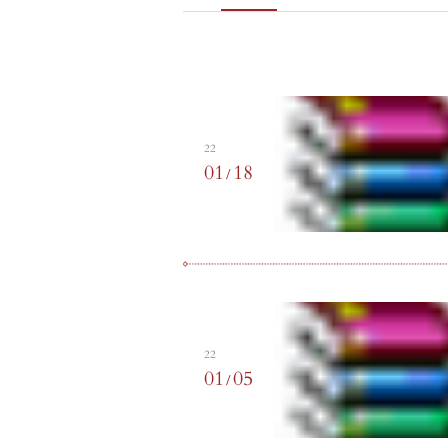
22
01
18
/
22
01
05
/