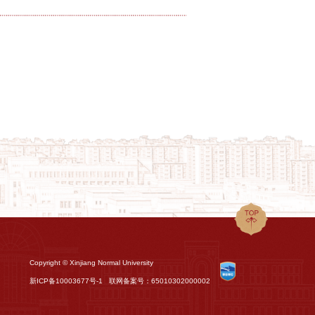
Copyright © Xinjiang Normal University
新ICP备10003677号-1
联网备案号：65010302000002