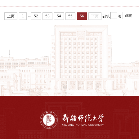
...
跳转
上页
1
52
53
54
55
56
下页
到第
页