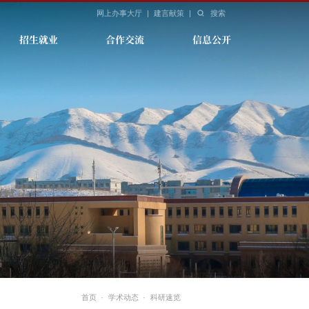
网上办事大厅
|
建言献策
|
搜索
招生就业
合作交流
信息公开
首页
·
学术动态
·
科研速览