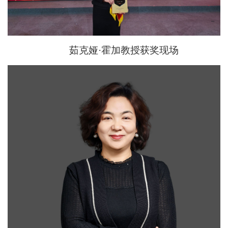
茹克娅·霍加教授获奖现场