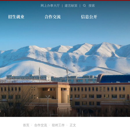
网上办事大厅
|
建言献策
|
搜索
招生就业
合作交流
信息公开
首页
·
合作交流
·
驻村工作
·
正文