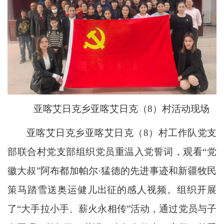
亚喀艾日克乡亚喀艾日克（8）村活动现场
亚喀艾日克乡亚喀艾日克（8）村工作队党支
部联合村党支部组织党员重温入党誓词，观看“党
徽大叔”阿布都加帕尔·猛德的先进事迹和新疆牧民
策马踏雪送奥运健儿出征的感人视频。组织开展
了“大手拉小手、薪火永相传”活动，通过党员与子