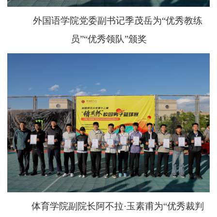
外国语学院党委副书记季茂岳为“优秀教练
员”“优秀领队”颁奖
体育学院副院长阿不拉·玉素甫为“优秀裁判