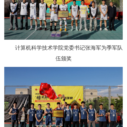
计算机科学技术学院党委书记张海军为季军队
伍颁奖