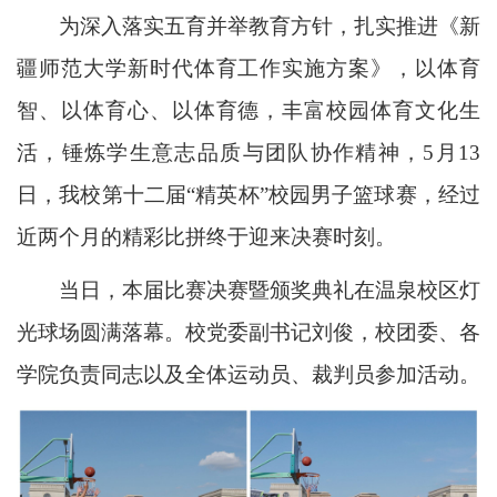
为深入落实五育并举教育方针，扎实推进《新
疆师范大学新时代体育工作实施方案》，以体育
智、以体育心、以体育德，丰富校园体育文化生
活，锤炼学生意志品质与团队协作精神，5月13
日，我校第十二届“精英杯”校园男子篮球赛，经过
近两个月的精彩比拼终于迎来决赛时刻。
当日，本届比赛决赛暨颁奖典礼在温泉校区灯
光球场圆满落幕。校党委副书记刘俊，校团委、各
学院负责同志以及全体运动员、裁判员参加活动。