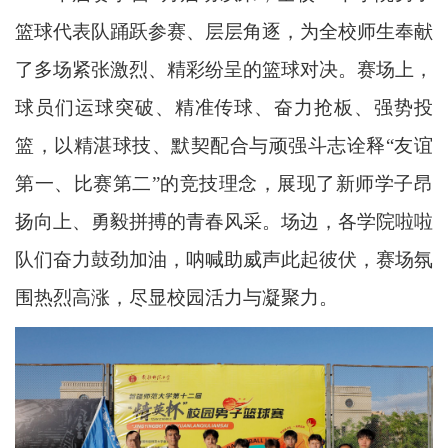
篮球代表队踊跃参赛、层层角逐，为全校师生奉献
了多场紧张激烈、精彩纷呈的篮球对决。赛场上，
球员们运球突破、精准传球、奋力抢板、强势投
篮，以精湛球技、默契配合与顽强斗志诠释“友谊
第一、比赛第二”的竞技理念，展现了新师学子昂
扬向上、勇毅拼搏的青春风采。场边，各学院啦啦
队们奋力鼓劲加油，呐喊助威声此起彼伏，赛场氛
围热烈高涨，尽显校园活力与凝聚力。