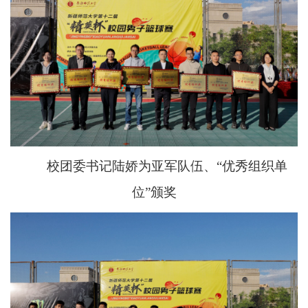
校团委书记陆娇为亚军队伍、“优秀组织单
位”颁奖