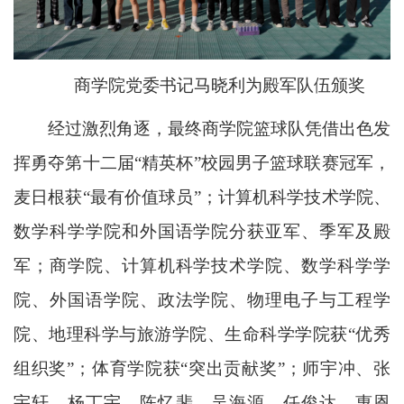
商学院党委书记马晓利为殿军队伍颁奖
经过激烈角逐，最终商学院篮球队凭借出色发
挥勇夺第十二届“精英杯”校园男子篮球联赛冠军，
麦日根获“最有价值球员”；计算机科学技术学院、
数学科学学院和外国语学院分获亚军、季军及殿
军；商学院、计算机科学技术学院、数学科学学
院、外国语学院、政法学院、物理电子与工程学
院、地理科学与旅游学院、生命科学学院获“优秀
组织奖”；体育学院获“突出贡献奖”；师宇冲、张
宇轩、杨丁宇、陈忆斐、吴海源、任俊达、惠恩