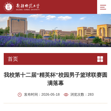
首页
我校第十二届“精英杯”校园男子篮球联赛圆
满落幕
发布时间：2026-05-18
浏览次数：
283