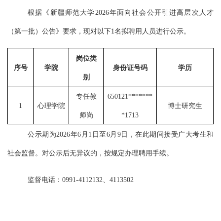
根据《
新疆师范大学
2026年面向社会公开引进高层次人才
（第一批）公告》要求，现对
以下
1名拟
聘用人员进行公示。
岗位类
序号
学院
身份证号码
学历
别
专任教
650121*******
1
心理学院
博士研究生
师岗
*1713
公示期为
202
6年6月1日至6月9日，在此
期间接受广大考生和
社会监督。对公示后无异议的，按规定办理聘用手续。
监督电话：
0991-4112132、4113502