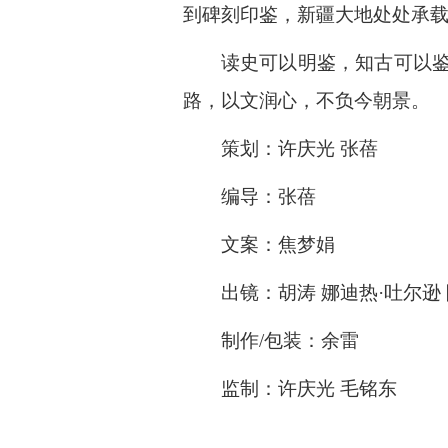
到碑刻印鉴，新疆大地处处承
读史可以明鉴，知古可以
路，以文润心，不负今朝景。
策划：许庆光 张蓓
编导：张蓓
文案：焦梦娟
出镜：胡涛 娜迪热·吐尔逊
制作/包装：余雷
监制：许庆光 毛铭东