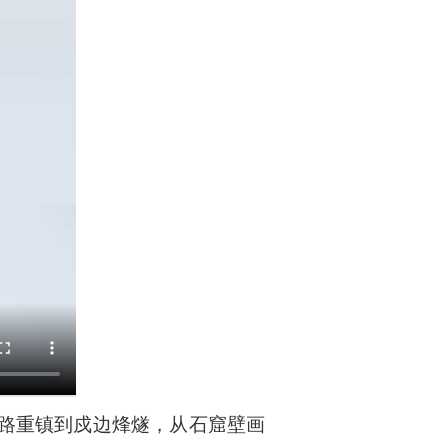
路重镇到戍边烽燧，从石窟壁画