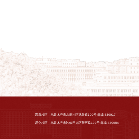
温泉校区：乌鲁木齐市水磨沟区观景路100号 邮编:830017
昆仑校区：乌鲁木齐市沙依巴克区新医路102号 邮编:830054