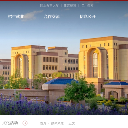
网上办事大厅
|
建言献策
|
搜索
招生就业
合作交流
信息公开
文化活动
媒体新师
学报
新师
首页
·
媒体聚焦
·
正文