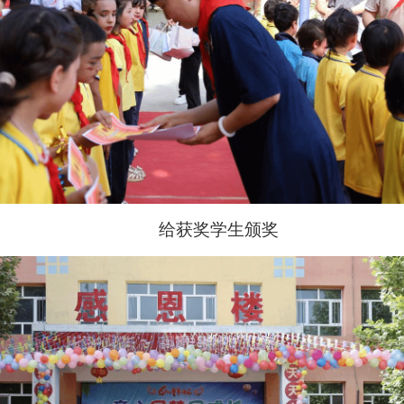
给获奖学生颁奖