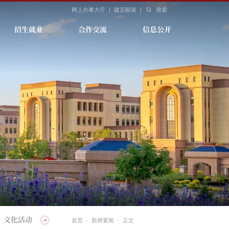
网上办事大厅
|
建言献策
|
搜索
招生就业
合作交流
信息公开
文化活动
媒体新师
学报
新师
首页
·
新师要闻
·
正文