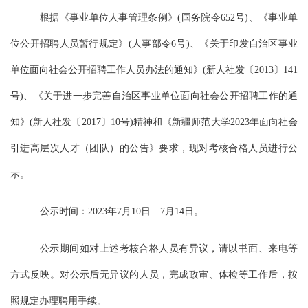
根据《事业单位人事管理条例》
(国务院令652号)、《事业单
位公开招聘人员暂行规定》(人事部令6号)、《关于印发自治区事业
单位面向社会公开招聘工作人员办法的通知》(新人社发〔2013〕141
号)、《关于进一步完善自治区事业单位面向社会公开招聘工作的通
知》(新人社发〔2017〕10号)精神和
《新疆师范大学
20
2
3
年面向社会
引进高层次人才（团队）的公告》
要求，现对
考核合格人员
进行公
示。
公示时间
：
202
3
年
7
月
10
日
—
7
月
14
日。
公示期间如对上述考核合格人员有异议，请以书面、来电等
方式反映。对公示后无异议的人员，完成政审、体检等工作后，按
照规定办理聘用手续。