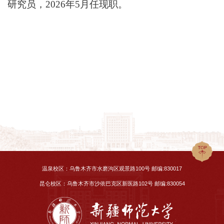
研究员，2026年5月任现职。
温泉校区：乌鲁木齐市水磨沟区观景路100号 邮编:830017
昆仑校区：乌鲁木齐市沙依巴克区新医路102号 邮编:830054