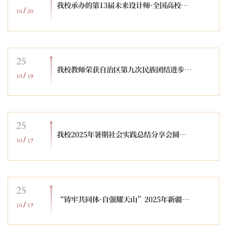
我校承办的第13届未来设计师·全国高校数字艺术设计大赛·产教融合赛道·AIGC实践挑战赛决赛（新疆赛区）圆满落幕
/
10
20
25
我校教师荣获自治区第九次民族团结进步模范个人称号
/
10
19
25
我校2025年暑期社会实践总结分享会圆满落幕
/
10
17
25
“铸牢共同体·自强耀天山”2025年新疆残疾人先进事迹宣讲系列活动走进新疆师范大学专场暨“传薪讲堂”第七讲活动在我校举办
/
10
17