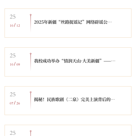
25
2025年新疆“丝路捉谣记”网络辟谣公开课在我校举办
/
10
12
25
我校成功举办“情润天山·大美新疆”——庆祝新疆维吾尔自治区成立70周年新疆交响管乐团专场音乐会
/
10
09
25
揭秘！民族歌剧《二泉》完美上演背后的新师故事
/
07
26
25