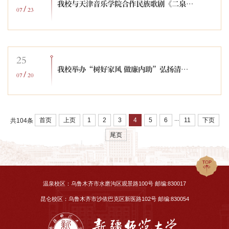
我校与天津音乐学院合作民族歌剧《二泉》在乌鲁木齐大剧院震撼上演
/
07
23
25
我校举办“树好家风 做廉内助”弘扬清廉家风活动
/
07
20
...
首页
上页
1
2
3
4
5
6
11
下页
共104条
尾页
温泉校区：乌鲁木齐市水磨沟区观景路100号 邮编:830017
昆仑校区：乌鲁木齐市沙依巴克区新医路102号 邮编:830054