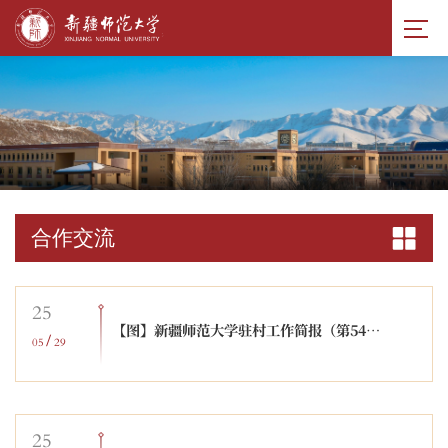
合作交流
25
【图】新疆师范大学驻村工作简报（第549期）
/
05
29
25