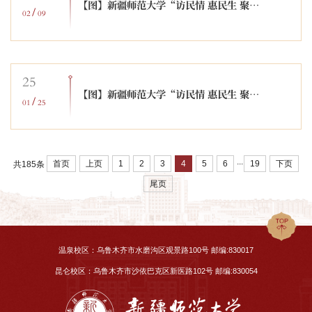
【图】新疆师范大学“访民情 惠民生 聚民心”系列活动简报（第541期）
/
02
09
25
【图】新疆师范大学“访民情 惠民生 聚民心”系列活动简报（第540期）
/
01
25
...
首页
上页
1
2
3
4
5
6
19
下页
共185条
尾页
温泉校区：乌鲁木齐市水磨沟区观景路100号 邮编:830017
昆仑校区：乌鲁木齐市沙依巴克区新医路102号 邮编:830054